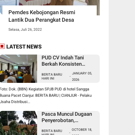
Pemdes Kebojongan Resmi
Lantik Dua Perangkat Desa
Selasa, Juli 26, 2022
LATEST NEWS
PUD CV Indah Tani
Berkah Konsisten
Salurkan Pupuk Subsidi
JANUARY 05,
BERITA BARU
Sesuai HET
-
HARI INI
2026
Foto: Dok. (BBN) Kegiatan SPJB PUD di hotel Sangga
Buana Pacet Cianjur. BERITA BARU | CIANJUR - Pelaku
Usaha Distribusi...
Pasca Muncul Dugaan
Penyerobotan,
Perusakan dan
OCTOBER 18,
BERITA BARU
Pencurian di Lahan
-
HARI INI