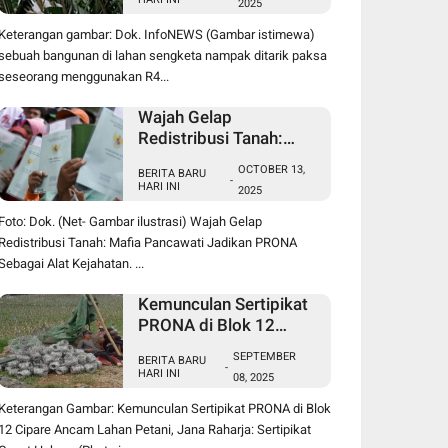
2025
Sengketa Pancawati
Bogor, Kasusnya Jadi
Keterangan gambar: Dok. InfoNEWS (Gambar istimewa)
Sorotan Publik
sebuah bangunan di lahan sengketa nampak ditarik paksa
seseorang menggunakan R4...
Wajah Gelap
Redistribusi Tanah:
Mafia Pancawati
OCTOBER 13,
BERITA BARU
Jadikan PRONA
-
HARI INI
2025
Sebagai Alat Kejahatan
Foto: Dok. (Net- Gambar ilustrasi) Wajah Gelap
Redistribusi Tanah: Mafia Pancawati Jadikan PRONA
Sebagai Alat Kejahatan. ...
Kemunculan Sertipikat
PRONA di Blok 12
Cipare Ancam Lahan
SEPTEMBER
BERITA BARU
Petani, Jana Raharja:
-
HARI INI
08, 2025
Sertipikat Cacat Hukum
Keterangan Gambar: Kemunculan Sertipikat PRONA di Blok
12 Cipare Ancam Lahan Petani, Jana Raharja: Sertipikat