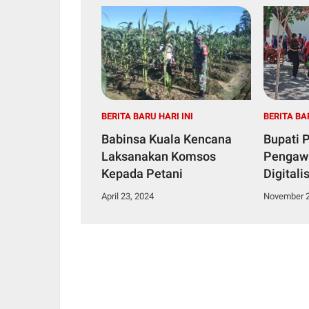
BERITA BARU HARI INI
BERITA BA
Babinsa Kuala Kencana
Bupati 
Laksanakan Komsos
Pengawa
Kepada Petani
Digitali
Menyesu
April 23, 2024
November 2