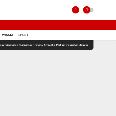
WISATA
SPORT
an Masyarakat Tinggi, Kemenko Polkam Fokuskan Anggaran untuk Program Prabowo
Agr