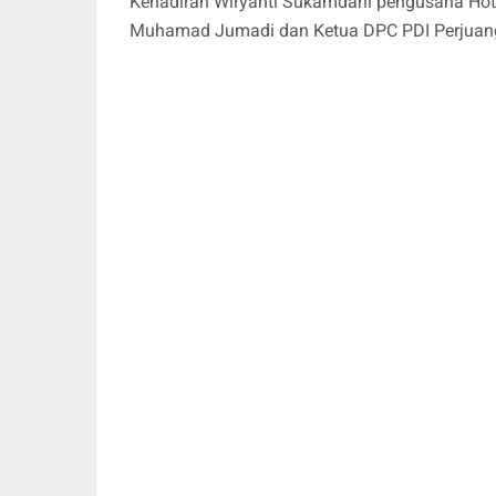
Kehadiran Wiryanti Sukamdani pengusaha Hote
Muhamad Jumadi dan Ketua DPC PDI Perjuang