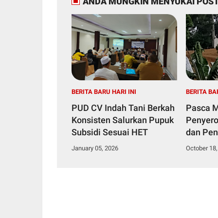
ANDA MUNGKIN MENYUKAI POST
BERITA BARU HARI INI
BERITA BA
PUD CV Indah Tani Berkah
Pasca 
Konsisten Salurkan Pupuk
Penyero
Subsidi Sesuai HET
dan Pen
Sengket
January 05, 2026
October 18,
Bogor, 
Sorotan