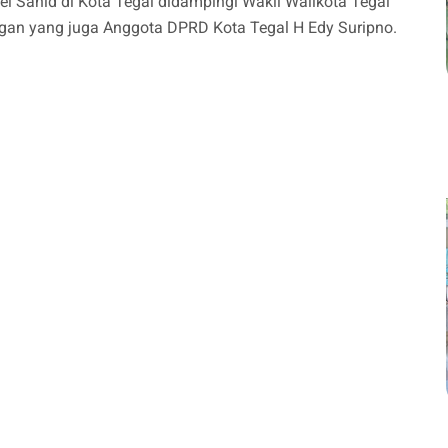
l Sahid di Kota Tegal didampingi Wakil Walikota Tegal
an yang juga Anggota DPRD Kota Tegal H Edy Suripno.