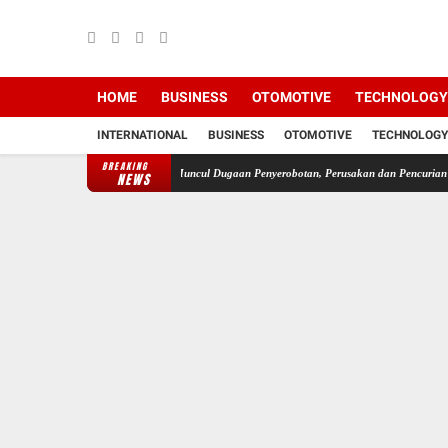
HOME
BUSINESS
OTOMOTIVE
TECHNOLOGY
INTERNATIONAL
BUSINESS
OTOMOTIVE
TECHNOLOGY
BREAKING
i Sesuai HET
Pasca Muncul Dugaan Penyerobotan, Perusakan dan Pencurian di Lahan Sen
NEWS