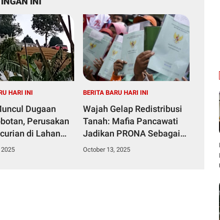
INGAN INI
RU HARI INI
BERITA BARU HARI INI
Muncul Dugaan
Wajah Gelap Redistribusi
botan, Perusakan
Tanah: Mafia Pancawati
curian di Lahan
Jadikan PRONA Sebagai
a Pancawati
Alat Kejahatan
 2025
October 13, 2025
Kasusnya Jadi
 Publik