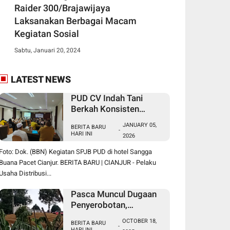
Raider 300/Brajawijaya
Laksanakan Berbagai Macam
Kegiatan Sosial
Sabtu, Januari 20, 2024
LATEST NEWS
PUD CV Indah Tani
Berkah Konsisten
Salurkan Pupuk Subsidi
JANUARY 05,
BERITA BARU
Sesuai HET
-
HARI INI
2026
Foto: Dok. (BBN) Kegiatan SPJB PUD di hotel Sangga
Buana Pacet Cianjur. BERITA BARU | CIANJUR - Pelaku
Usaha Distribusi...
Pasca Muncul Dugaan
Penyerobotan,
Perusakan dan
OCTOBER 18,
BERITA BARU
Pencurian di Lahan
-
HARI INI