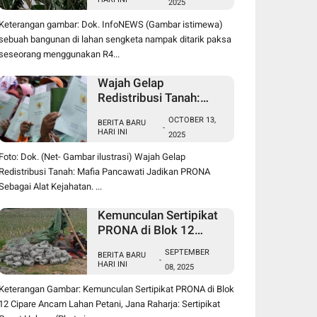
2025
Sengketa Pancawati
Bogor, Kasusnya Jadi
Keterangan gambar: Dok. InfoNEWS (Gambar istimewa)
Sorotan Publik
sebuah bangunan di lahan sengketa nampak ditarik paksa
seseorang menggunakan R4...
Wajah Gelap
Redistribusi Tanah:
Mafia Pancawati
OCTOBER 13,
BERITA BARU
Jadikan PRONA
-
HARI INI
2025
Sebagai Alat Kejahatan
Foto: Dok. (Net- Gambar ilustrasi) Wajah Gelap
Redistribusi Tanah: Mafia Pancawati Jadikan PRONA
Sebagai Alat Kejahatan. ...
Kemunculan Sertipikat
PRONA di Blok 12
Cipare Ancam Lahan
SEPTEMBER
BERITA BARU
Petani, Jana Raharja:
-
HARI INI
08, 2025
Sertipikat Cacat Hukum
Keterangan Gambar: Kemunculan Sertipikat PRONA di Blok
12 Cipare Ancam Lahan Petani, Jana Raharja: Sertipikat