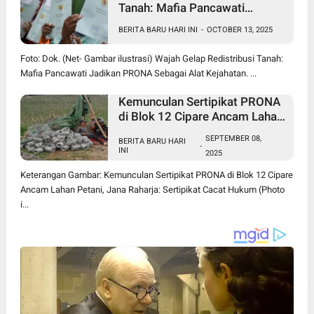
Tanah: Mafia Pancawati
Jadikan PRONA Sebagai Alat
BERITA BARU HARI INI
-
OCTOBER 13, 2025
Kejahatan
Foto: Dok. (Net- Gambar ilustrasi) Wajah Gelap Redistribusi Tanah:
Mafia Pancawati Jadikan PRONA Sebagai Alat Kejahatan. ...
Kemunculan Sertipikat PRONA
di Blok 12 Cipare Ancam Lahan
Petani, Jana Raharja: Sertipikat
SEPTEMBER 08,
BERITA BARU HARI
Cacat Hukum
-
INI
2025
Keterangan Gambar: Kemunculan Sertipikat PRONA di Blok 12 Cipare
Ancam Lahan Petani, Jana Raharja: Sertipikat Cacat Hukum (Photo
i...