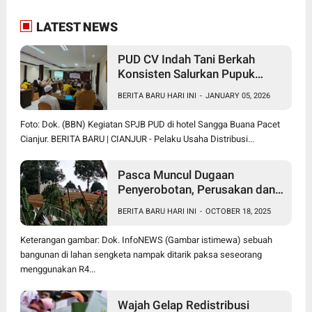
LATEST NEWS
PUD CV Indah Tani Berkah
Konsisten Salurkan Pupuk
Subsidi Sesuai HET
BERITA BARU HARI INI
-
JANUARY 05, 2026
Foto: Dok. (BBN) Kegiatan SPJB PUD di hotel Sangga Buana Pacet
Cianjur. BERITA BARU | CIANJUR - Pelaku Usaha Distribusi...
Pasca Muncul Dugaan
Penyerobotan, Perusakan dan
Pencurian di Lahan Sengketa
BERITA BARU HARI INI
-
OCTOBER 18, 2025
Pancawati Bogor, Kasusnya
Jadi Sorotan Publik
Keterangan gambar: Dok. InfoNEWS (Gambar istimewa) sebuah
bangunan di lahan sengketa nampak ditarik paksa seseorang
menggunakan R4...
Wajah Gelap Redistribusi