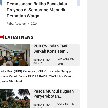
Pemasangan Baliho Bayu Jalar
Prayogo di Semarang Menarik
Perhatian Warga
Rabu, Agustus 14, 2024
LATEST NEWS
PUD CV Indah Tani
Berkah Konsisten
Salurkan Pupuk Subsidi
JANUARY 05,
BERITA BARU
Sesuai HET
-
HARI INI
2026
Foto: Dok. (BBN) Kegiatan SPJB PUD di hotel Sangga
Buana Pacet Cianjur. BERITA BARU | CIANJUR - Pelaku
Usaha Distribusi...
Pasca Muncul Dugaan
Penyerobotan,
Perusakan dan
OCTOBER 18,
BERITA BARU
Pencurian di Lahan
-
HARI INI