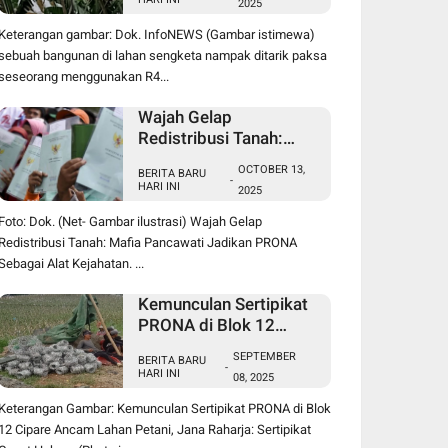
2025
Sengketa Pancawati
Bogor, Kasusnya Jadi
Keterangan gambar: Dok. InfoNEWS (Gambar istimewa)
Sorotan Publik
sebuah bangunan di lahan sengketa nampak ditarik paksa
seseorang menggunakan R4...
Wajah Gelap
Redistribusi Tanah:
Mafia Pancawati
OCTOBER 13,
BERITA BARU
Jadikan PRONA
-
HARI INI
2025
Sebagai Alat Kejahatan
Foto: Dok. (Net- Gambar ilustrasi) Wajah Gelap
Redistribusi Tanah: Mafia Pancawati Jadikan PRONA
Sebagai Alat Kejahatan. ...
Kemunculan Sertipikat
PRONA di Blok 12
Cipare Ancam Lahan
SEPTEMBER
BERITA BARU
Petani, Jana Raharja:
-
HARI INI
08, 2025
Sertipikat Cacat Hukum
Keterangan Gambar: Kemunculan Sertipikat PRONA di Blok
12 Cipare Ancam Lahan Petani, Jana Raharja: Sertipikat