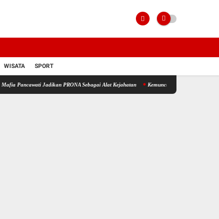
WISATA
SPORT
wati Jadikan PRONA Sebagai Alat Kejahatan
Kemunculan Sertipikat PRONA di Blok 12 Ci