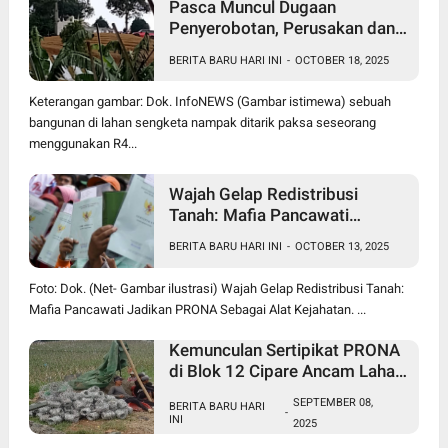
Pasca Muncul Dugaan
Penyerobotan, Perusakan dan
Pencurian di Lahan Sengketa
BERITA BARU HARI INI
-
OCTOBER 18, 2025
Pancawati Bogor, Kasusnya
Jadi Sorotan Publik
Keterangan gambar: Dok. InfoNEWS (Gambar istimewa) sebuah
bangunan di lahan sengketa nampak ditarik paksa seseorang
menggunakan R4...
Wajah Gelap Redistribusi
Tanah: Mafia Pancawati
Jadikan PRONA Sebagai Alat
BERITA BARU HARI INI
-
OCTOBER 13, 2025
Kejahatan
Foto: Dok. (Net- Gambar ilustrasi) Wajah Gelap Redistribusi Tanah:
Mafia Pancawati Jadikan PRONA Sebagai Alat Kejahatan. ...
Kemunculan Sertipikat PRONA
di Blok 12 Cipare Ancam Lahan
Petani, Jana Raharja: Sertipikat
SEPTEMBER 08,
BERITA BARU HARI
Cacat Hukum
-
INI
2025