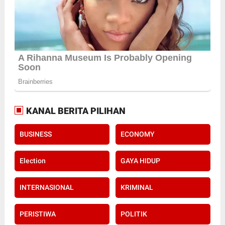
KANAL BERITA PILIHAN
BUSINESS
ECONOMY
Election
GAYA HIDUP
INTERNASIONAL
KRIMINAL
PERISTIWA
POLITIK