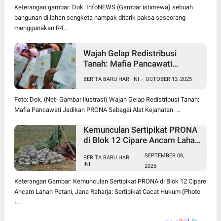
Jadi Sorotan Publik
Keterangan gambar: Dok. InfoNEWS (Gambar istimewa) sebuah
bangunan di lahan sengketa nampak ditarik paksa seseorang
menggunakan R4...
Wajah Gelap Redistribusi
Tanah: Mafia Pancawati
Jadikan PRONA Sebagai Alat
BERITA BARU HARI INI
-
OCTOBER 13, 2025
Kejahatan
Foto: Dok. (Net- Gambar ilustrasi) Wajah Gelap Redistribusi Tanah:
Mafia Pancawati Jadikan PRONA Sebagai Alat Kejahatan. ...
Kemunculan Sertipikat PRONA
di Blok 12 Cipare Ancam Lahan
Petani, Jana Raharja: Sertipikat
SEPTEMBER 08,
BERITA BARU HARI
Cacat Hukum
-
INI
2025
Keterangan Gambar: Kemunculan Sertipikat PRONA di Blok 12 Cipare
Ancam Lahan Petani, Jana Raharja: Sertipikat Cacat Hukum (Photo
i...