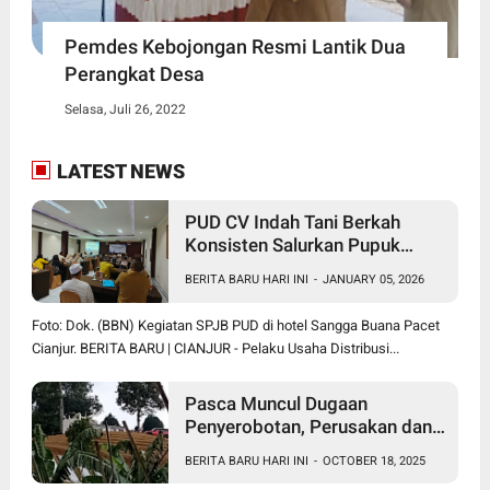
Pemdes Kebojongan Resmi Lantik Dua
Perangkat Desa
Selasa, Juli 26, 2022
LATEST NEWS
PUD CV Indah Tani Berkah
Konsisten Salurkan Pupuk
Subsidi Sesuai HET
BERITA BARU HARI INI
-
JANUARY 05, 2026
Foto: Dok. (BBN) Kegiatan SPJB PUD di hotel Sangga Buana Pacet
Cianjur. BERITA BARU | CIANJUR - Pelaku Usaha Distribusi...
Pasca Muncul Dugaan
Penyerobotan, Perusakan dan
Pencurian di Lahan Sengketa
BERITA BARU HARI INI
-
OCTOBER 18, 2025
Pancawati Bogor, Kasusnya