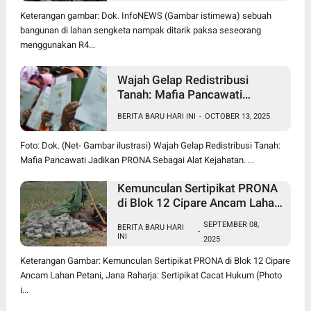
Jadi Sorotan Publik
Keterangan gambar: Dok. InfoNEWS (Gambar istimewa) sebuah
bangunan di lahan sengketa nampak ditarik paksa seseorang
menggunakan R4...
Wajah Gelap Redistribusi
Tanah: Mafia Pancawati
Jadikan PRONA Sebagai Alat
BERITA BARU HARI INI
-
OCTOBER 13, 2025
Kejahatan
Foto: Dok. (Net- Gambar ilustrasi) Wajah Gelap Redistribusi Tanah:
Mafia Pancawati Jadikan PRONA Sebagai Alat Kejahatan. ...
Kemunculan Sertipikat PRONA
di Blok 12 Cipare Ancam Lahan
Petani, Jana Raharja: Sertipikat
SEPTEMBER 08,
BERITA BARU HARI
Cacat Hukum
-
INI
2025
Keterangan Gambar: Kemunculan Sertipikat PRONA di Blok 12 Cipare
Ancam Lahan Petani, Jana Raharja: Sertipikat Cacat Hukum (Photo
i...