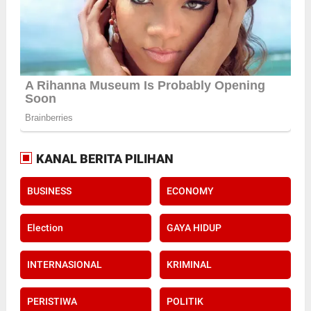
KANAL BERITA PILIHAN
BUSINESS
ECONOMY
Election
GAYA HIDUP
INTERNASIONAL
KRIMINAL
PERISTIWA
POLITIK