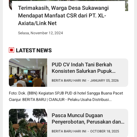
Terimakasih, Warga Desa Sukawangi
Mendapat Manfaat CSR dari PT. XL-
Axiata/Link Net
Selasa, November 12, 2024
LATEST NEWS
PUD CV Indah Tani Berkah
Konsisten Salurkan Pupuk
Subsidi Sesuai HET
BERITA BARU HARI INI
-
JANUARY 05, 2026
Foto: Dok. (BBN) Kegiatan SPJB PUD di hotel Sangga Buana Pacet
Cianjur. BERITA BARU | CIANJUR - Pelaku Usaha Distribusi...
Pasca Muncul Dugaan
Penyerobotan, Perusakan dan
Pencurian di Lahan Sengketa
BERITA BARU HARI INI
-
OCTOBER 18, 2025
Pancawati Bogor, Kasusnya