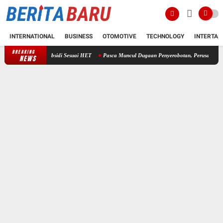
INTERNATIONAL
BUSINESS
OTOMOTIVE
TECHNOLOGY
INTERTAI
BREAKING
Pupuk Subsidi Sesuai HET
Pasca Muncul Dugaan Penyerobotan, Perusakan dan Pencurian
NEWS