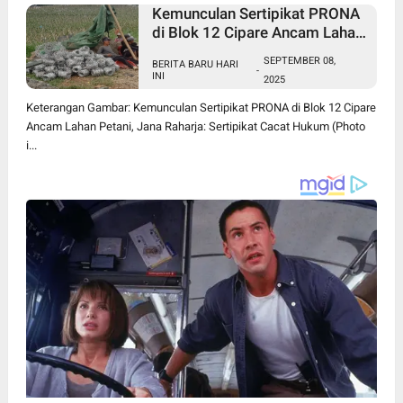
Kemunculan Sertipikat PRONA
di Blok 12 Cipare Ancam Lahan
Petani, Jana Raharja: Sertipikat
SEPTEMBER 08,
BERITA BARU HARI
Cacat Hukum
-
INI
2025
Keterangan Gambar: Kemunculan Sertipikat PRONA di Blok 12 Cipare
Ancam Lahan Petani, Jana Raharja: Sertipikat Cacat Hukum (Photo
i...