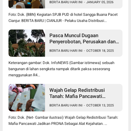
BERITA BARU HARI INI
-
JANUARY 05, 2026
Foto: Dok. (BBN) Kegiatan SPJB PUD di hotel Sangga Buana Pacet
Cianjur. BERITA BARU | CIANJUR - Pelaku Usaha Distribusi...
Pasca Muncul Dugaan
Penyerobotan, Perusakan dan
Pencurian di Lahan Sengketa
BERITA BARU HARI INI
-
OCTOBER 18, 2025
Pancawati Bogor, Kasusnya
Jadi Sorotan Publik
Keterangan gambar: Dok. InfoNEWS (Gambar istimewa) sebuah
bangunan di lahan sengketa nampak ditarik paksa seseorang
menggunakan R4...
Wajah Gelap Redistribusi
Tanah: Mafia Pancawati
Jadikan PRONA Sebagai Alat
BERITA BARU HARI INI
-
OCTOBER 13, 2025
Kejahatan
Foto: Dok. (Net- Gambar ilustrasi) Wajah Gelap Redistribusi Tanah:
Mafia Pancawati Jadikan PRONA Sebagai Alat Kejahatan. ...