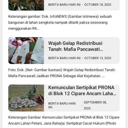
Pencurian di Lahan Sengketa
BERITA BARU HARI INI
-
OCTOBER 18, 2025
Pancawati Bogor, Kasusnya
Jadi Sorotan Publik
Keterangan gambar: Dok. InfoNEWS (Gambar istimewa) sebuah
bangunan di lahan sengketa nampak ditarik paksa seseorang
menggunakan R4...
Wajah Gelap Redistribusi
Tanah: Mafia Pancawati
Jadikan PRONA Sebagai Alat
BERITA BARU HARI INI
-
OCTOBER 13, 2025
Kejahatan
Foto: Dok. (Net- Gambar ilustrasi) Wajah Gelap Redistribusi Tanah:
Mafia Pancawati Jadikan PRONA Sebagai Alat Kejahatan. ...
Kemunculan Sertipikat PRONA
di Blok 12 Cipare Ancam Lahan
Petani, Jana Raharja: Sertipikat
SEPTEMBER 08,
BERITA BARU HARI
Cacat Hukum
-
INI
2025
Keterangan Gambar: Kemunculan Sertipikat PRONA di Blok 12 Cipare
Ancam Lahan Petani, Jana Raharja: Sertipikat Cacat Hukum (Photo