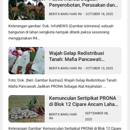
Penyerobotan, Perusakan dan
Pencurian di Lahan Sengketa
BERITA BARU HARI INI
-
OCTOBER 18, 2025
Pancawati Bogor, Kasusnya
Jadi Sorotan Publik
Keterangan gambar: Dok. InfoNEWS (Gambar istimewa) sebuah
bangunan di lahan sengketa nampak ditarik paksa seseorang
menggunakan R4...
Wajah Gelap Redistribusi
Tanah: Mafia Pancawati
Jadikan PRONA Sebagai Alat
BERITA BARU HARI INI
-
OCTOBER 13, 2025
Kejahatan
Foto: Dok. (Net- Gambar ilustrasi) Wajah Gelap Redistribusi Tanah:
Mafia Pancawati Jadikan PRONA Sebagai Alat Kejahatan. ...
Kemunculan Sertipikat PRONA
di Blok 12 Cipare Ancam Lahan
Petani, Jana Raharja: Sertipikat
SEPTEMBER 08,
BERITA BARU HARI
Cacat Hukum
-
INI
2025
Keterangan Gambar: Kemunculan Sertipikat PRONA di Blok 12 Cipare