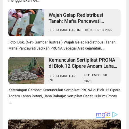
menggunakan R4...
Wajah Gelap Redistribusi
Tanah: Mafia Pancawati
Jadikan PRONA Sebagai Alat
BERITA BARU HARI INI
-
OCTOBER 13, 2025
Kejahatan
Foto: Dok. (Net- Gambar ilustrasi) Wajah Gelap Redistribusi Tanah:
Mafia Pancawati Jadikan PRONA Sebagai Alat Kejahatan. ...
Kemunculan Sertipikat PRONA
di Blok 12 Cipare Ancam Lahan
Petani, Jana Raharja: Sertipikat
SEPTEMBER 08,
BERITA BARU HARI
Cacat Hukum
-
INI
2025
Keterangan Gambar: Kemunculan Sertipikat PRONA di Blok 12 Cipare
Ancam Lahan Petani, Jana Raharja: Sertipikat Cacat Hukum (Photo
i...