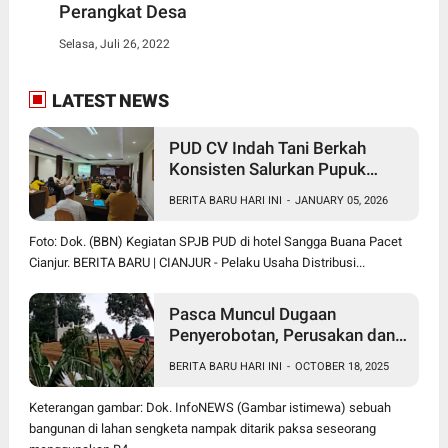
Perangkat Desa
Selasa, Juli 26, 2022
LATEST NEWS
PUD CV Indah Tani Berkah
Konsisten Salurkan Pupuk
Subsidi Sesuai HET
BERITA BARU HARI INI
-
JANUARY 05, 2026
Foto: Dok. (BBN) Kegiatan SPJB PUD di hotel Sangga Buana Pacet
Cianjur. BERITA BARU | CIANJUR - Pelaku Usaha Distribusi...
Pasca Muncul Dugaan
Penyerobotan, Perusakan dan
Pencurian di Lahan Sengketa
BERITA BARU HARI INI
-
OCTOBER 18, 2025
Pancawati Bogor, Kasusnya
Jadi Sorotan Publik
Keterangan gambar: Dok. InfoNEWS (Gambar istimewa) sebuah
bangunan di lahan sengketa nampak ditarik paksa seseorang