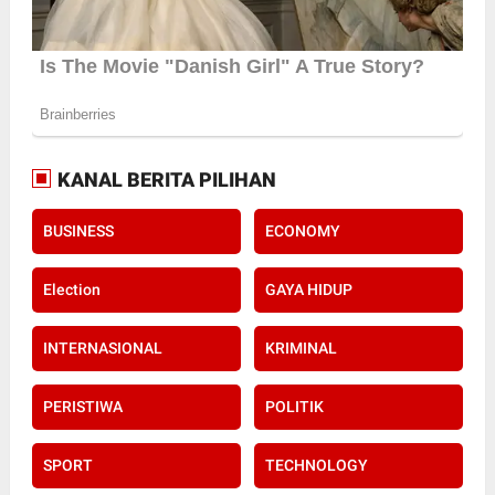
KANAL BERITA PILIHAN
BUSINESS
ECONOMY
Election
GAYA HIDUP
INTERNASIONAL
KRIMINAL
PERISTIWA
POLITIK
SPORT
TECHNOLOGY