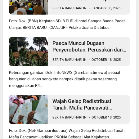
Subsidi Sesuai HET
BERITA BARU HARI INI
-
JANUARY 05, 2026
Foto: Dok. (BBN) Kegiatan SPJB PUD di hotel Sangga Buana Pacet
Cianjur. BERITA BARU | CIANJUR - Pelaku Usaha Distribusi...
Pasca Muncul Dugaan
Penyerobotan, Perusakan dan
Pencurian di Lahan Sengketa
BERITA BARU HARI INI
-
OCTOBER 18, 2025
Pancawati Bogor, Kasusnya
Jadi Sorotan Publik
Keterangan gambar: Dok. InfoNEWS (Gambar istimewa) sebuah
bangunan di lahan sengketa nampak ditarik paksa seseorang
menggunakan R4...
Wajah Gelap Redistribusi
Tanah: Mafia Pancawati
Jadikan PRONA Sebagai Alat
BERITA BARU HARI INI
-
OCTOBER 13, 2025
Kejahatan
Foto: Dok. (Net- Gambar ilustrasi) Wajah Gelap Redistribusi Tanah:
Mafia Pancawati Jadikan PRONA Sebagai Alat Kejahatan. ...