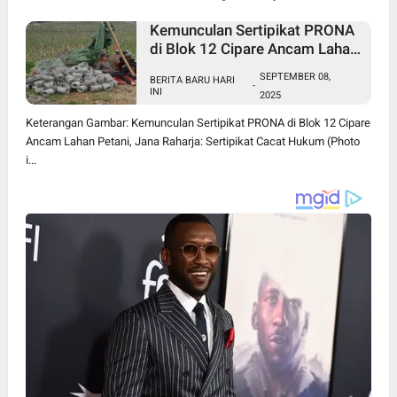
Kemunculan Sertipikat PRONA
di Blok 12 Cipare Ancam Lahan
Petani, Jana Raharja: Sertipikat
SEPTEMBER 08,
BERITA BARU HARI
Cacat Hukum
-
INI
2025
Keterangan Gambar: Kemunculan Sertipikat PRONA di Blok 12 Cipare
Ancam Lahan Petani, Jana Raharja: Sertipikat Cacat Hukum (Photo
i...