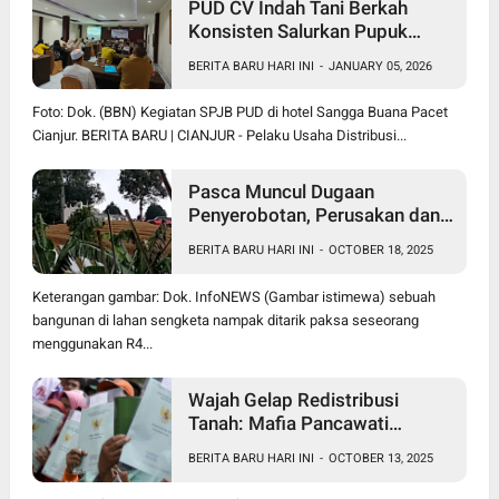
PUD CV Indah Tani Berkah
Konsisten Salurkan Pupuk
Subsidi Sesuai HET
BERITA BARU HARI INI
-
JANUARY 05, 2026
Foto: Dok. (BBN) Kegiatan SPJB PUD di hotel Sangga Buana Pacet
Cianjur. BERITA BARU | CIANJUR - Pelaku Usaha Distribusi...
Pasca Muncul Dugaan
Penyerobotan, Perusakan dan
Pencurian di Lahan Sengketa
BERITA BARU HARI INI
-
OCTOBER 18, 2025
Pancawati Bogor, Kasusnya
Jadi Sorotan Publik
Keterangan gambar: Dok. InfoNEWS (Gambar istimewa) sebuah
bangunan di lahan sengketa nampak ditarik paksa seseorang
menggunakan R4...
Wajah Gelap Redistribusi
Tanah: Mafia Pancawati
Jadikan PRONA Sebagai Alat
BERITA BARU HARI INI
-
OCTOBER 13, 2025
Kejahatan