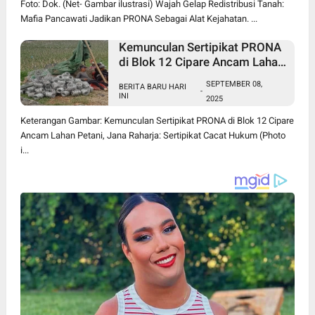
Foto: Dok. (Net- Gambar ilustrasi) Wajah Gelap Redistribusi Tanah:
Mafia Pancawati Jadikan PRONA Sebagai Alat Kejahatan. ...
Kemunculan Sertipikat PRONA
di Blok 12 Cipare Ancam Lahan
Petani, Jana Raharja: Sertipikat
SEPTEMBER 08,
BERITA BARU HARI
Cacat Hukum
-
INI
2025
Keterangan Gambar: Kemunculan Sertipikat PRONA di Blok 12 Cipare
Ancam Lahan Petani, Jana Raharja: Sertipikat Cacat Hukum (Photo
i...