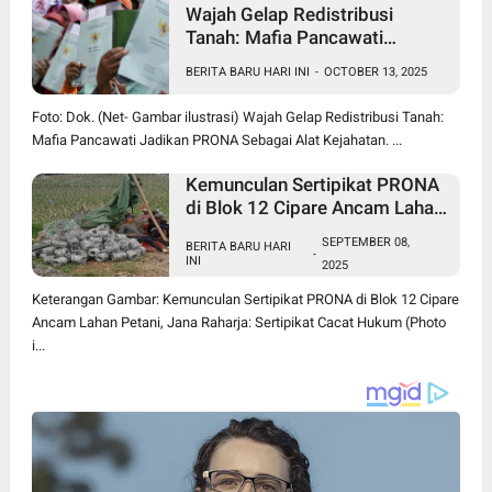
Wajah Gelap Redistribusi
Tanah: Mafia Pancawati
Jadikan PRONA Sebagai Alat
BERITA BARU HARI INI
-
OCTOBER 13, 2025
Kejahatan
Foto: Dok. (Net- Gambar ilustrasi) Wajah Gelap Redistribusi Tanah:
Mafia Pancawati Jadikan PRONA Sebagai Alat Kejahatan. ...
Kemunculan Sertipikat PRONA
di Blok 12 Cipare Ancam Lahan
Petani, Jana Raharja: Sertipikat
SEPTEMBER 08,
BERITA BARU HARI
Cacat Hukum
-
INI
2025
Keterangan Gambar: Kemunculan Sertipikat PRONA di Blok 12 Cipare
Ancam Lahan Petani, Jana Raharja: Sertipikat Cacat Hukum (Photo
i...