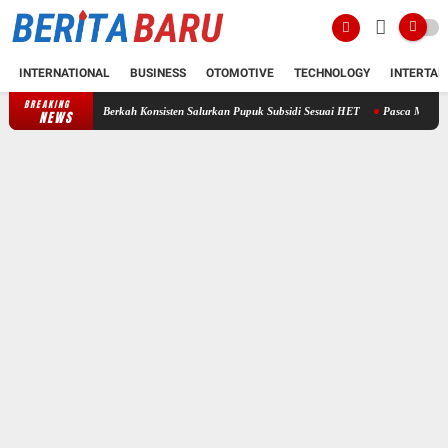
INTERNATIONAL
BUSINESS
OTOMOTIVE
TECHNOLOGY
INTERTAI
BREAKING
 Tani Berkah Konsisten Salurkan Pupuk Subsidi Sesuai HET
Pasca Muncul Dugaan Penyer
NEWS