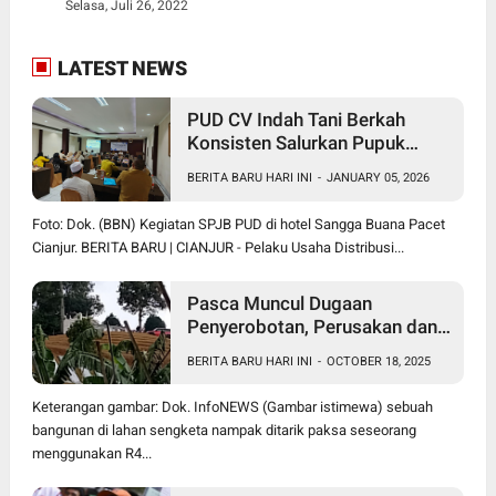
Selasa, Juli 26, 2022
LATEST NEWS
PUD CV Indah Tani Berkah
Konsisten Salurkan Pupuk
Subsidi Sesuai HET
BERITA BARU HARI INI
-
JANUARY 05, 2026
Foto: Dok. (BBN) Kegiatan SPJB PUD di hotel Sangga Buana Pacet
Cianjur. BERITA BARU | CIANJUR - Pelaku Usaha Distribusi...
Pasca Muncul Dugaan
Penyerobotan, Perusakan dan
Pencurian di Lahan Sengketa
BERITA BARU HARI INI
-
OCTOBER 18, 2025
Pancawati Bogor, Kasusnya
Jadi Sorotan Publik
Keterangan gambar: Dok. InfoNEWS (Gambar istimewa) sebuah
bangunan di lahan sengketa nampak ditarik paksa seseorang
menggunakan R4...