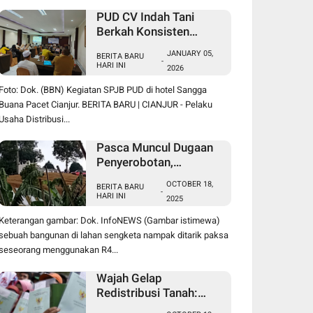
PUD CV Indah Tani
Berkah Konsisten
Salurkan Pupuk Subsidi
JANUARY 05,
BERITA BARU
Sesuai HET
-
HARI INI
2026
Foto: Dok. (BBN) Kegiatan SPJB PUD di hotel Sangga
Buana Pacet Cianjur. BERITA BARU | CIANJUR - Pelaku
Usaha Distribusi...
Pasca Muncul Dugaan
Penyerobotan,
Perusakan dan
OCTOBER 18,
BERITA BARU
Pencurian di Lahan
-
HARI INI
2025
Sengketa Pancawati
Bogor, Kasusnya Jadi
Keterangan gambar: Dok. InfoNEWS (Gambar istimewa)
Sorotan Publik
sebuah bangunan di lahan sengketa nampak ditarik paksa
seseorang menggunakan R4...
Wajah Gelap
Redistribusi Tanah:
Mafia Pancawati