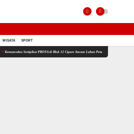
WISATA
SPORT
n Sertipikat PRONA di Blok 12 Cipare Ancam Lahan Petani, Jana Raharja: Sertipikat Cacat