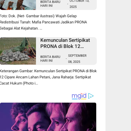
OCTOBER 13,
BERITA BARU
Jadikan PRONA
-
HARI INI
2025
Sebagai Alat Kejahatan
Foto: Dok. (Net- Gambar ilustrasi) Wajah Gelap
Redistribusi Tanah: Mafia Pancawati Jadikan PRONA
Sebagai Alat Kejahatan. ...
Kemunculan Sertipikat
PRONA di Blok 12
Cipare Ancam Lahan
SEPTEMBER
BERITA BARU
Petani, Jana Raharja:
-
HARI INI
08, 2025
Sertipikat Cacat Hukum
Keterangan Gambar: Kemunculan Sertipikat PRONA di Blok
12 Cipare Ancam Lahan Petani, Jana Raharja: Sertipikat
Cacat Hukum (Photo i...