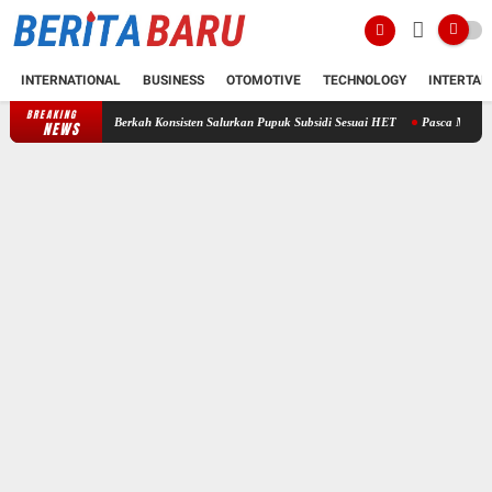
INTERNATIONAL
BUSINESS
OTOMOTIVE
TECHNOLOGY
INTERTAI
BREAKING
dah Tani Berkah Konsisten Salurkan Pupuk Subsidi Sesuai HET
Pasca Muncul Dugaan Pen
NEWS