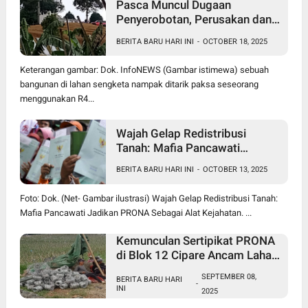
Pasca Muncul Dugaan
Penyerobotan, Perusakan dan
Pencurian di Lahan Sengketa
BERITA BARU HARI INI
-
OCTOBER 18, 2025
Pancawati Bogor, Kasusnya
Jadi Sorotan Publik
Keterangan gambar: Dok. InfoNEWS (Gambar istimewa) sebuah
bangunan di lahan sengketa nampak ditarik paksa seseorang
menggunakan R4...
Wajah Gelap Redistribusi
Tanah: Mafia Pancawati
Jadikan PRONA Sebagai Alat
BERITA BARU HARI INI
-
OCTOBER 13, 2025
Kejahatan
Foto: Dok. (Net- Gambar ilustrasi) Wajah Gelap Redistribusi Tanah:
Mafia Pancawati Jadikan PRONA Sebagai Alat Kejahatan. ...
Kemunculan Sertipikat PRONA
di Blok 12 Cipare Ancam Lahan
Petani, Jana Raharja: Sertipikat
SEPTEMBER 08,
BERITA BARU HARI
Cacat Hukum
-
INI
2025