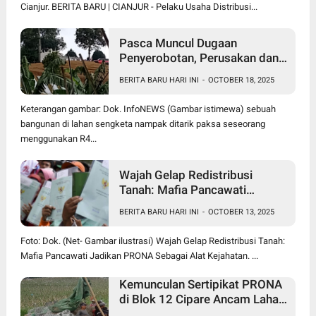
Cianjur. BERITA BARU | CIANJUR - Pelaku Usaha Distribusi...
Pasca Muncul Dugaan
Penyerobotan, Perusakan dan
Pencurian di Lahan Sengketa
BERITA BARU HARI INI
-
OCTOBER 18, 2025
Pancawati Bogor, Kasusnya
Jadi Sorotan Publik
Keterangan gambar: Dok. InfoNEWS (Gambar istimewa) sebuah
bangunan di lahan sengketa nampak ditarik paksa seseorang
menggunakan R4...
Wajah Gelap Redistribusi
Tanah: Mafia Pancawati
Jadikan PRONA Sebagai Alat
BERITA BARU HARI INI
-
OCTOBER 13, 2025
Kejahatan
Foto: Dok. (Net- Gambar ilustrasi) Wajah Gelap Redistribusi Tanah:
Mafia Pancawati Jadikan PRONA Sebagai Alat Kejahatan. ...
Kemunculan Sertipikat PRONA
di Blok 12 Cipare Ancam Lahan
Petani, Jana Raharja: Sertipikat