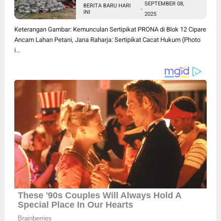
SEPTEMBER 08,
BERITA BARU HARI
Cacat Hukum
-
INI
2025
Keterangan Gambar: Kemunculan Sertipikat PRONA di Blok 12 Cipare
Ancam Lahan Petani, Jana Raharja: Sertipikat Cacat Hukum (Photo
i...