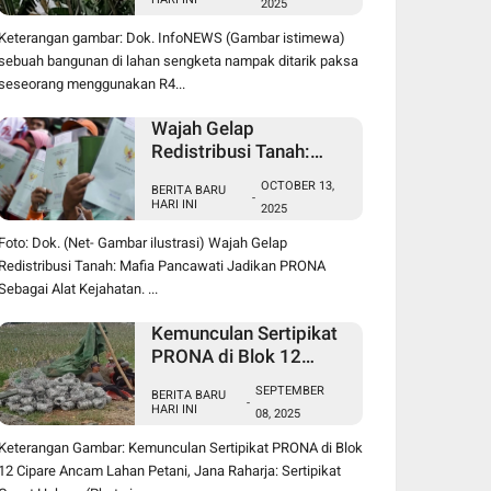
2025
Sengketa Pancawati
Bogor, Kasusnya Jadi
Keterangan gambar: Dok. InfoNEWS (Gambar istimewa)
Sorotan Publik
sebuah bangunan di lahan sengketa nampak ditarik paksa
seseorang menggunakan R4...
Wajah Gelap
Redistribusi Tanah:
Mafia Pancawati
OCTOBER 13,
BERITA BARU
Jadikan PRONA
-
HARI INI
2025
Sebagai Alat Kejahatan
Foto: Dok. (Net- Gambar ilustrasi) Wajah Gelap
Redistribusi Tanah: Mafia Pancawati Jadikan PRONA
Sebagai Alat Kejahatan. ...
Kemunculan Sertipikat
PRONA di Blok 12
Cipare Ancam Lahan
SEPTEMBER
BERITA BARU
Petani, Jana Raharja:
-
HARI INI
08, 2025
Sertipikat Cacat Hukum
Keterangan Gambar: Kemunculan Sertipikat PRONA di Blok
12 Cipare Ancam Lahan Petani, Jana Raharja: Sertipikat