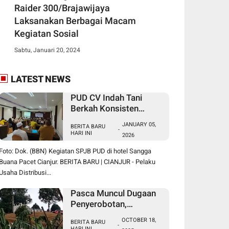
Raider 300/Brajawijaya
Laksanakan Berbagai Macam
Kegiatan Sosial
Sabtu, Januari 20, 2024
LATEST NEWS
PUD CV Indah Tani
Berkah Konsisten
Salurkan Pupuk Subsidi
JANUARY 05,
BERITA BARU
Sesuai HET
-
HARI INI
2026
Foto: Dok. (BBN) Kegiatan SPJB PUD di hotel Sangga
Buana Pacet Cianjur. BERITA BARU | CIANJUR - Pelaku
Usaha Distribusi...
Pasca Muncul Dugaan
Penyerobotan,
Perusakan dan
OCTOBER 18,
BERITA BARU
Pencurian di Lahan
-
HARI INI