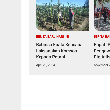
BERITA BARU HARI INI
BERITA BA
Babinsa Kuala Kencana
Bupati 
Laksanakan Komsos
Pengawa
Kepada Petani
Digitali
Menyesu
April 23, 2024
November 2