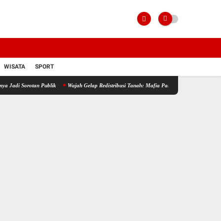
WISATA
SPORT
an Publik
Wajah Gelap Redistribusi Tanah: Mafia Pancawati Jadikan PRONA Sebagai Ala