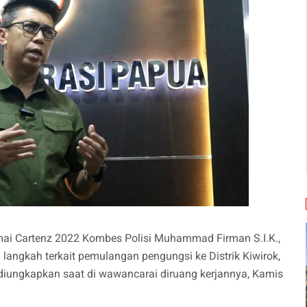
ai Cartenz 2022 Kombes Polisi Muhammad Firman S.I.K.,
angkah terkait pemulangan pengungsi ke Distrik Kiwirok,
diungkapkan saat di wawancarai diruang kerjannya, Kamis