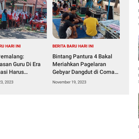
RU HARI INI
BERITA BARU HARI INI
Pemalang:
Bintang Pantura 4 Bakal
san Guru Di Era
Meriahkan Pagelaran
sasi Harus
Gebyar Dangdut di Comal
aikan Diri
Baru
3, 2023
November 19, 2023