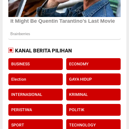
KANAL BERITA PILIHAN
BUSINESS
ECONOMY
Election
GAYA HIDUP
INTERNASIONAL
KRIMINAL
PERISTIWA
POLITIK
SPORT
TECHNOLOGY