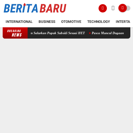
INTERNATIONAL
BUSINESS
OTOMOTIVE
TECHNOLOGY
INTERTAI
BREAKING
h Konsisten Salurkan Pupuk Subsidi Sesuai HET
Pasca Muncul Dugaan Penyerobotan, Per
NEWS