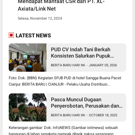
Mendapat Manfaat CSR dari PT. XL-
Axiata/Link Net
Selasa, November 12, 2024
LATEST NEWS
PUD CV Indah Tani Berkah
Konsisten Salurkan Pupuk
Subsidi Sesuai HET
BERITA BARU HARI INI
-
JANUARY 05, 2026
Foto: Dok. (BBN) Kegiatan SPJB PUD di hotel Sangga Buana Pacet
Cianjur. BERITA BARU | CIANJUR - Pelaku Usaha Distribusi...
Pasca Muncul Dugaan
Penyerobotan, Perusakan dan
Pencurian di Lahan Sengketa
BERITA BARU HARI INI
-
OCTOBER 18, 2025
Pancawati Bogor, Kasusnya
Jadi Sorotan Publik
Keterangan gambar: Dok. InfoNEWS (Gambar istimewa) sebuah
bangunan di lahan sengketa nampak ditarik paksa seseorang