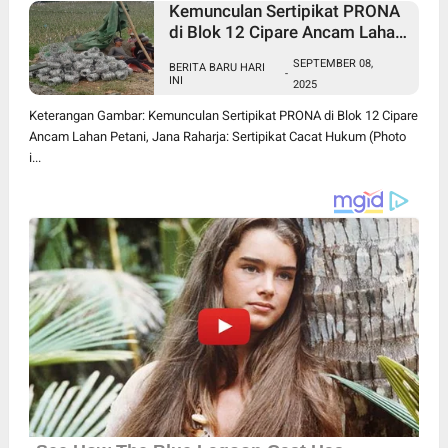
Kemunculan Sertipikat PRONA
di Blok 12 Cipare Ancam Lahan
Petani, Jana Raharja: Sertipikat
SEPTEMBER 08,
BERITA BARU HARI
Cacat Hukum
-
INI
2025
Keterangan Gambar: Kemunculan Sertipikat PRONA di Blok 12 Cipare
Ancam Lahan Petani, Jana Raharja: Sertipikat Cacat Hukum (Photo
i...