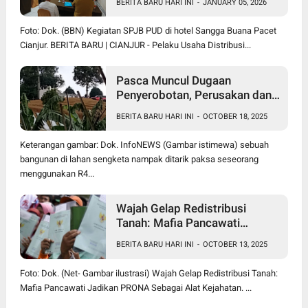
BERITA BARU HARI INI
-
JANUARY 05, 2026
Foto: Dok. (BBN) Kegiatan SPJB PUD di hotel Sangga Buana Pacet
Cianjur. BERITA BARU | CIANJUR - Pelaku Usaha Distribusi...
Pasca Muncul Dugaan
Penyerobotan, Perusakan dan
Pencurian di Lahan Sengketa
BERITA BARU HARI INI
-
OCTOBER 18, 2025
Pancawati Bogor, Kasusnya
Jadi Sorotan Publik
Keterangan gambar: Dok. InfoNEWS (Gambar istimewa) sebuah
bangunan di lahan sengketa nampak ditarik paksa seseorang
menggunakan R4...
Wajah Gelap Redistribusi
Tanah: Mafia Pancawati
Jadikan PRONA Sebagai Alat
BERITA BARU HARI INI
-
OCTOBER 13, 2025
Kejahatan
Foto: Dok. (Net- Gambar ilustrasi) Wajah Gelap Redistribusi Tanah:
Mafia Pancawati Jadikan PRONA Sebagai Alat Kejahatan. ...