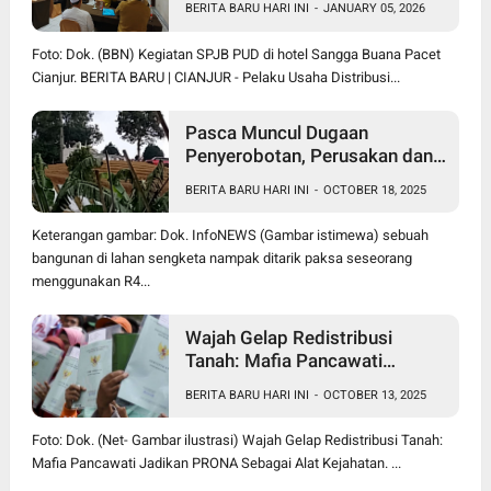
BERITA BARU HARI INI
-
JANUARY 05, 2026
Foto: Dok. (BBN) Kegiatan SPJB PUD di hotel Sangga Buana Pacet
Cianjur. BERITA BARU | CIANJUR - Pelaku Usaha Distribusi...
Pasca Muncul Dugaan
Penyerobotan, Perusakan dan
Pencurian di Lahan Sengketa
BERITA BARU HARI INI
-
OCTOBER 18, 2025
Pancawati Bogor, Kasusnya
Jadi Sorotan Publik
Keterangan gambar: Dok. InfoNEWS (Gambar istimewa) sebuah
bangunan di lahan sengketa nampak ditarik paksa seseorang
menggunakan R4...
Wajah Gelap Redistribusi
Tanah: Mafia Pancawati
Jadikan PRONA Sebagai Alat
BERITA BARU HARI INI
-
OCTOBER 13, 2025
Kejahatan
Foto: Dok. (Net- Gambar ilustrasi) Wajah Gelap Redistribusi Tanah:
Mafia Pancawati Jadikan PRONA Sebagai Alat Kejahatan. ...