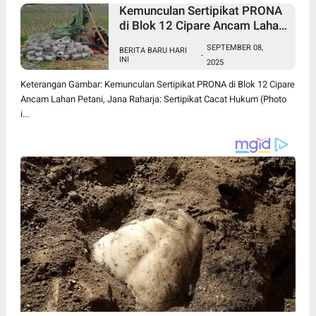
Kemunculan Sertipikat PRONA
di Blok 12 Cipare Ancam Lahan
Petani, Jana Raharja: Sertipikat
SEPTEMBER 08,
BERITA BARU HARI
Cacat Hukum
-
INI
2025
Keterangan Gambar: Kemunculan Sertipikat PRONA di Blok 12 Cipare
Ancam Lahan Petani, Jana Raharja: Sertipikat Cacat Hukum (Photo
i...