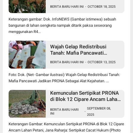
Pencurian di Lahan Sengketa
BERITA BARU HARI INI
-
OCTOBER 18, 2025
Pancawati Bogor, Kasusnya
Jadi Sorotan Publik
Keterangan gambar: Dok. InfoNEWS (Gambar istimewa) sebuah
bangunan di lahan sengketa nampak ditarik paksa seseorang
menggunakan R4...
Wajah Gelap Redistribusi
Tanah: Mafia Pancawati
Jadikan PRONA Sebagai Alat
BERITA BARU HARI INI
-
OCTOBER 13, 2025
Kejahatan
Foto: Dok. (Net- Gambar ilustrasi) Wajah Gelap Redistribusi Tanah:
Mafia Pancawati Jadikan PRONA Sebagai Alat Kejahatan. ...
Kemunculan Sertipikat PRONA
di Blok 12 Cipare Ancam Lahan
Petani, Jana Raharja: Sertipikat
SEPTEMBER 08,
BERITA BARU HARI
Cacat Hukum
-
INI
2025
Keterangan Gambar: Kemunculan Sertipikat PRONA di Blok 12 Cipare
Ancam Lahan Petani, Jana Raharja: Sertipikat Cacat Hukum (Photo