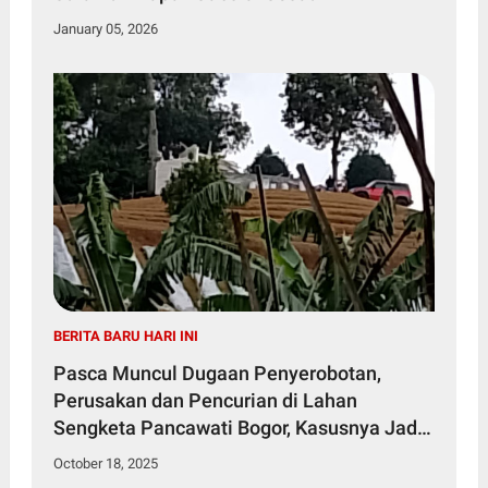
January 05, 2026
BERITA BARU HARI INI
Pasca Muncul Dugaan Penyerobotan,
Perusakan dan Pencurian di Lahan
Sengketa Pancawati Bogor, Kasusnya Jadi
Sorotan Publik
October 18, 2025