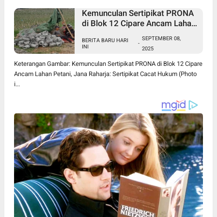
Kemunculan Sertipikat PRONA
di Blok 12 Cipare Ancam Lahan
Petani, Jana Raharja: Sertipikat
SEPTEMBER 08,
BERITA BARU HARI
Cacat Hukum
-
INI
2025
Keterangan Gambar: Kemunculan Sertipikat PRONA di Blok 12 Cipare
Ancam Lahan Petani, Jana Raharja: Sertipikat Cacat Hukum (Photo
i...