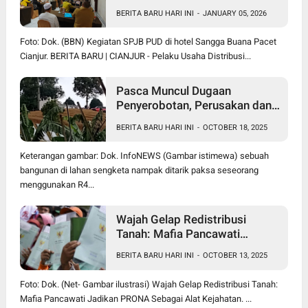
Subsidi Sesuai HET
BERITA BARU HARI INI
-
JANUARY 05, 2026
Foto: Dok. (BBN) Kegiatan SPJB PUD di hotel Sangga Buana Pacet
Cianjur. BERITA BARU | CIANJUR - Pelaku Usaha Distribusi...
Pasca Muncul Dugaan
Penyerobotan, Perusakan dan
Pencurian di Lahan Sengketa
BERITA BARU HARI INI
-
OCTOBER 18, 2025
Pancawati Bogor, Kasusnya
Jadi Sorotan Publik
Keterangan gambar: Dok. InfoNEWS (Gambar istimewa) sebuah
bangunan di lahan sengketa nampak ditarik paksa seseorang
menggunakan R4...
Wajah Gelap Redistribusi
Tanah: Mafia Pancawati
Jadikan PRONA Sebagai Alat
BERITA BARU HARI INI
-
OCTOBER 13, 2025
Kejahatan
Foto: Dok. (Net- Gambar ilustrasi) Wajah Gelap Redistribusi Tanah:
Mafia Pancawati Jadikan PRONA Sebagai Alat Kejahatan. ...