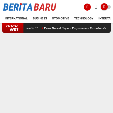
INTERNATIONAL
BUSINESS
OTOMOTIVE
TECHNOLOGY
INTERTAI
BREAKING
Pasca Muncul Dugaan Penyerobotan, Perusakan dan Pencurian di Laha
NEWS