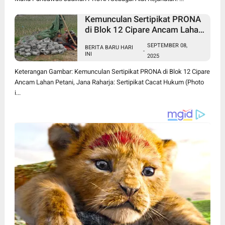
Kemunculan Sertipikat PRONA
di Blok 12 Cipare Ancam Lahan
Petani, Jana Raharja: Sertipikat
SEPTEMBER 08,
BERITA BARU HARI
Cacat Hukum
-
INI
2025
Keterangan Gambar: Kemunculan Sertipikat PRONA di Blok 12 Cipare
Ancam Lahan Petani, Jana Raharja: Sertipikat Cacat Hukum (Photo
i...