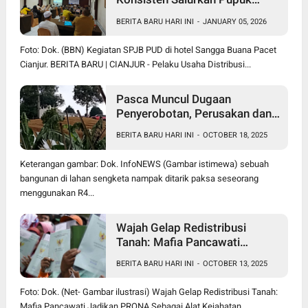
Subsidi Sesuai HET
BERITA BARU HARI INI
-
JANUARY 05, 2026
Foto: Dok. (BBN) Kegiatan SPJB PUD di hotel Sangga Buana Pacet
Cianjur. BERITA BARU | CIANJUR - Pelaku Usaha Distribusi...
Pasca Muncul Dugaan
Penyerobotan, Perusakan dan
Pencurian di Lahan Sengketa
BERITA BARU HARI INI
-
OCTOBER 18, 2025
Pancawati Bogor, Kasusnya
Jadi Sorotan Publik
Keterangan gambar: Dok. InfoNEWS (Gambar istimewa) sebuah
bangunan di lahan sengketa nampak ditarik paksa seseorang
menggunakan R4...
Wajah Gelap Redistribusi
Tanah: Mafia Pancawati
Jadikan PRONA Sebagai Alat
BERITA BARU HARI INI
-
OCTOBER 13, 2025
Kejahatan
Foto: Dok. (Net- Gambar ilustrasi) Wajah Gelap Redistribusi Tanah:
Mafia Pancawati Jadikan PRONA Sebagai Alat Kejahatan. ...