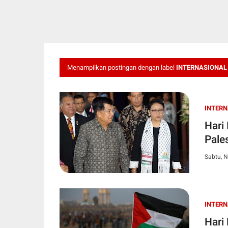
Menampilkan postingan dengan label
INTERNASIONAL
INTER
Hari
Pale
Sabtu, 
INTER
Hari