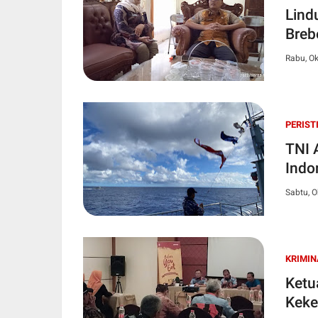
Lind
Breb
Rabu, Ok
PERIST
TNI 
Indon
Sabtu, O
KRIMIN
Ketu
Keke