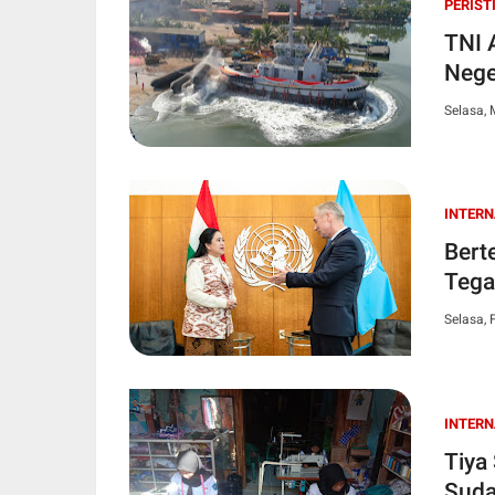
PERIST
TNI 
Nege
Selasa, 
INTER
Bert
Tega
Selasa, 
INTER
Tiya
Suda