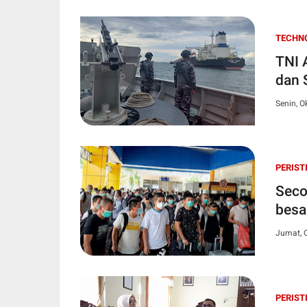
TECHN
TNI 
dan 
Senin, O
PERIST
Seco
besa
Jumat, 
PERIST