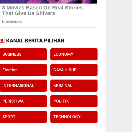
KANAL BERITA PILIHAN
BUSINESS
ECONOMY
Election
GAYA HIDUP
INTERNASIONAL
KRIMINAL
PERISTIWA
POLITIK
SPORT
TECHNOLOGY