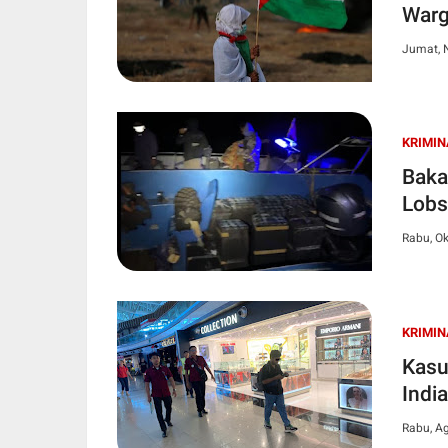
Warg
Jumat, 
KRIMIN
Baka
Lobs
Rabu, Ok
KRIMIN
Kasu
Indi
Rabu, A