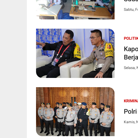
Sabtu, F
POLITI
Kapo
Berj
Selasa,
KRIMIN
Polr
Kamis, 