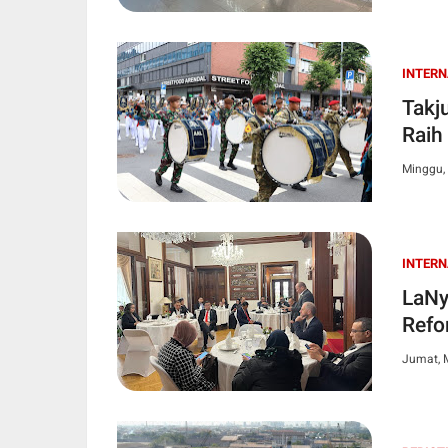
INTER
Takj
Raih
Minggu,
INTER
LaNy
Refo
Jumat, 