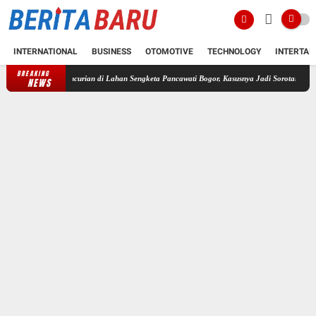
INTERNATIONAL
BUSINESS
OTOMOTIVE
TECHNOLOGY
INTERTAI
BREAKING
dan Pencurian di Lahan Sengketa Pancawati Bogor, Kasusnya Jadi Sorotan Publik
Wajah
NEWS