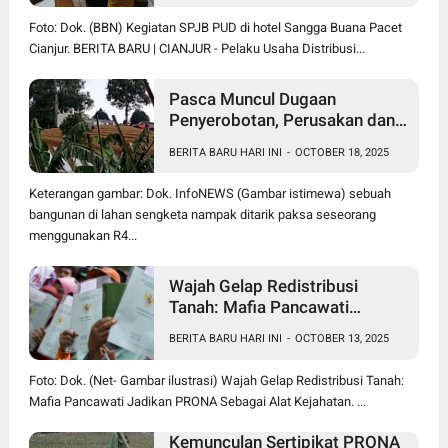
Foto: Dok. (BBN) Kegiatan SPJB PUD di hotel Sangga Buana Pacet
Cianjur. BERITA BARU | CIANJUR - Pelaku Usaha Distribusi...
Pasca Muncul Dugaan
Penyerobotan, Perusakan dan
Pencurian di Lahan Sengketa
BERITA BARU HARI INI
-
OCTOBER 18, 2025
Pancawati Bogor, Kasusnya
Jadi Sorotan Publik
Keterangan gambar: Dok. InfoNEWS (Gambar istimewa) sebuah
bangunan di lahan sengketa nampak ditarik paksa seseorang
menggunakan R4...
Wajah Gelap Redistribusi
Tanah: Mafia Pancawati
Jadikan PRONA Sebagai Alat
BERITA BARU HARI INI
-
OCTOBER 13, 2025
Kejahatan
Foto: Dok. (Net- Gambar ilustrasi) Wajah Gelap Redistribusi Tanah:
Mafia Pancawati Jadikan PRONA Sebagai Alat Kejahatan. ...
Kemunculan Sertipikat PRONA