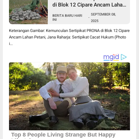
di Blok 12 Cipare Ancam Lahan
Petani, Jana Raharja: Sertipikat
SEPTEMBER 08,
BERITA BARU HARI
Cacat Hukum
-
INI
2025
Keterangan Gambar: Kemunculan Sertipikat PRONA di Blok 12 Cipare
Ancam Lahan Petani, Jana Raharja: Sertipikat Cacat Hukum (Photo
i...