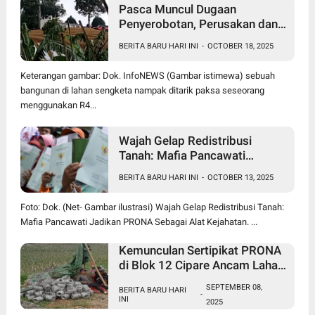
Pasca Muncul Dugaan
Penyerobotan, Perusakan dan
Pencurian di Lahan Sengketa
BERITA BARU HARI INI
-
OCTOBER 18, 2025
Pancawati Bogor, Kasusnya
Jadi Sorotan Publik
Keterangan gambar: Dok. InfoNEWS (Gambar istimewa) sebuah
bangunan di lahan sengketa nampak ditarik paksa seseorang
menggunakan R4...
Wajah Gelap Redistribusi
Tanah: Mafia Pancawati
Jadikan PRONA Sebagai Alat
BERITA BARU HARI INI
-
OCTOBER 13, 2025
Kejahatan
Foto: Dok. (Net- Gambar ilustrasi) Wajah Gelap Redistribusi Tanah:
Mafia Pancawati Jadikan PRONA Sebagai Alat Kejahatan. ...
Kemunculan Sertipikat PRONA
di Blok 12 Cipare Ancam Lahan
Petani, Jana Raharja: Sertipikat
SEPTEMBER 08,
BERITA BARU HARI
Cacat Hukum
-
INI
2025