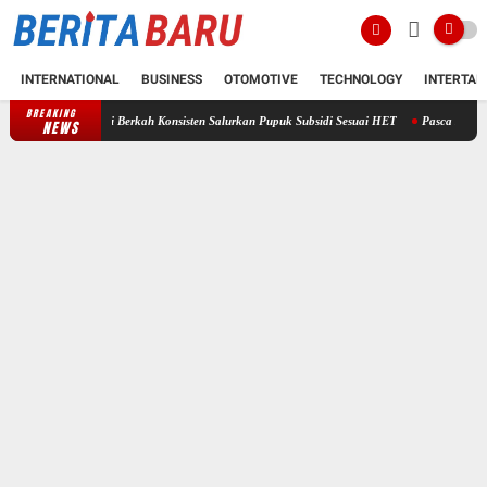
INTERNATIONAL
BUSINESS
OTOMOTIVE
TECHNOLOGY
INTERTAI
BREAKING
Indah Tani Berkah Konsisten Salurkan Pupuk Subsidi Sesuai HET
Pasca Muncul Dugaan P
NEWS