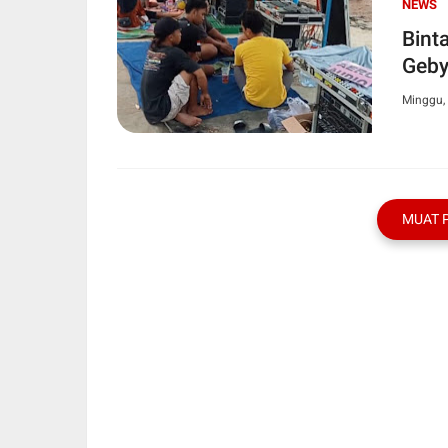
NEWS
Bint
Geby
Minggu,
MUAT 