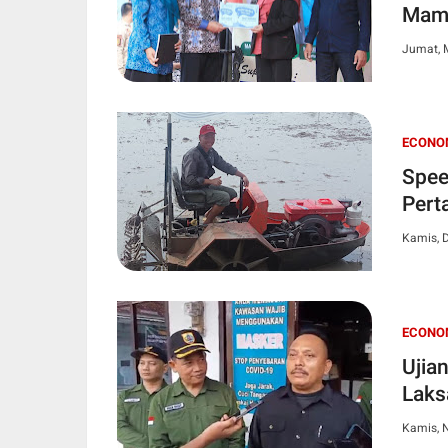
Mam
Jumat, 
ECONO
Speedb
Pert
Kamis, 
ECONO
Ujian T
Laks
Kamis, 