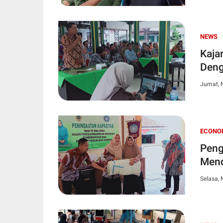
NEWS
Kaja
Deng
Jumat, 
ECONO
Peng
Mend
Selasa,